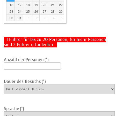
16
17
18
19
20
21
22
23
24
25
26
27
28
29
30
31
1
2
3
4
5
1 Führer für bis zu 20 Personen, für mehr Personen
sind 2 Führer erforderlich
Anzahl der Personen
(*)
Dauer des Besuchs
(*)
Sprache
(*)