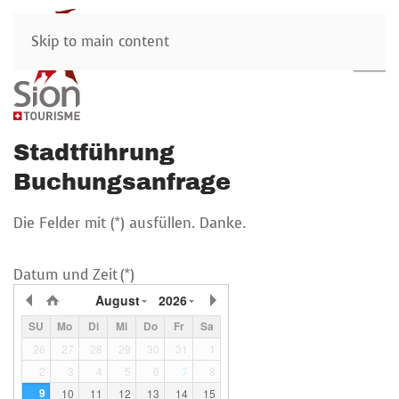
Skip to main content
Stadtführung
Buchungsanfrage
Die Felder mit (*) ausfüllen. Danke.
Datum und Zeit
(*)
August
2026
SU
Mo
Di
Mi
Do
Fr
Sa
26
27
28
29
30
31
1
2
3
4
5
6
7
8
9
10
11
12
13
14
15