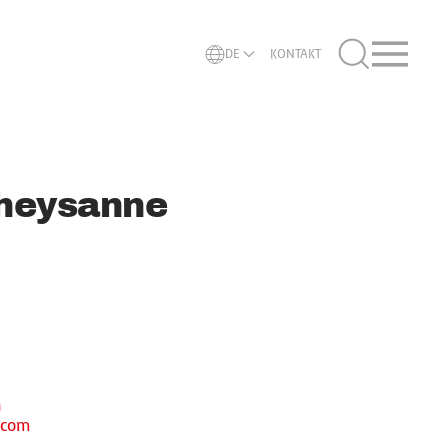
DE
KONTAKT
theysanne
h
.com