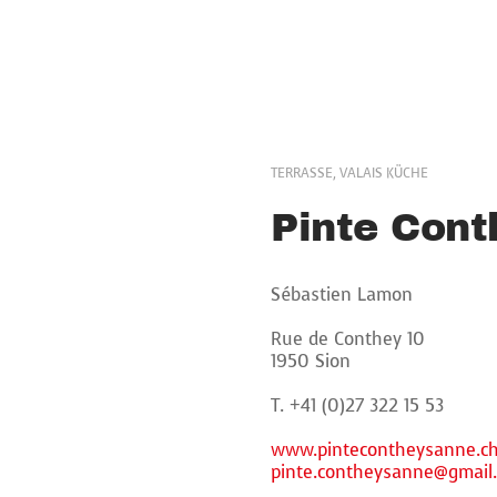
TERRASSE, VALAIS KÜCHE
Pinte Con
Sébastien Lamon
Rue de Conthey 10
1950 Sion
T. +41 (0)27 322 15 53
www.pintecontheysanne.c
pinte.contheysanne@gmail