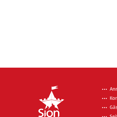
Anr
Kon
Gäs
Sei