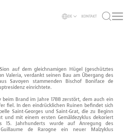
DE
KONTAKT
n Sion auf dem gleichnamigen Hügel (geschütztes
on Valeria, verdankt seinen Bau am Übergang des
 aus Savoyen stammenden Bischof Boniface de
uptresidenz einrichtete.
v beim Brand im Jahre 1788 zerstört, dem auch ein
er fiel. In den eindrücklichen Ruinen befindet sich
elle Saint-Georges und Saint-Grat, die zu Beginn
ut und mit einem ersten Gemäldezyklus dekoriert
s 15. Jahrhunderts wurde auf Anregung des
 Guillaume de Rarogne ein neuer Malzyklus