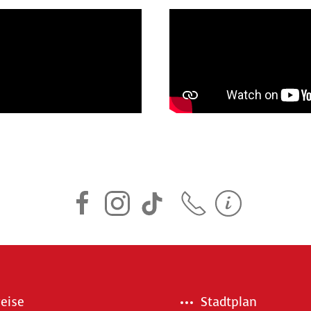
eise
Stadtplan