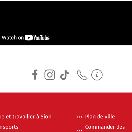
re et travailler à Sion
Plan de ville
nsports
Commander des