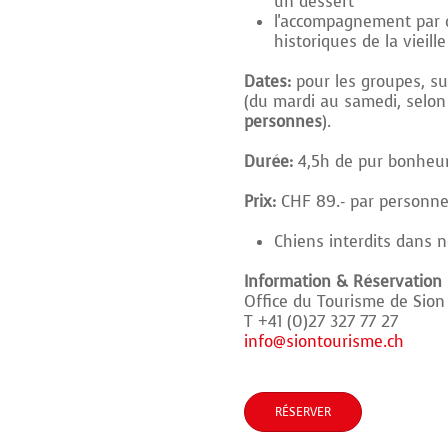
un dessert
l'accompagnement par 
historiques de la vieill
Dates:
pour les groupes, su
(du mardi au samedi, selon 
personnes
).
Durée:
4,5h de pur bonheu
Prix:
CHF 89.- par personn
Chiens interdits dans 
Information & Réservation
Office du Tourisme de Sio
T +41 (0)27 327 77 27
info@siontourisme.ch
RÉSERVER