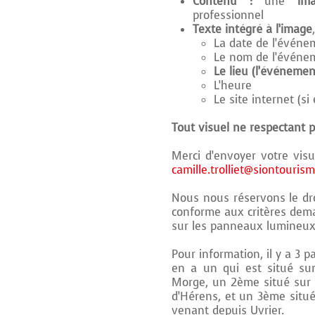
Contenu :
une
im
professionnel
Texte intégré à l’image
La date de l’événe
Le nom de l’événe
Le lieu (l’événemen
L’heure
Le site internet (si
Tout visuel ne respectant p
Merci d’envoyer votre visu
camille.trolliet@siontouris
Nous nous réservons le droi
conforme aux critères dem
sur les panneaux lumineux
Pour information, il y a 3 p
en a un qui est situé su
Morge, un 2ème situé sur la
d’Hérens, et un 3ème situé 
venant depuis Uvrier.