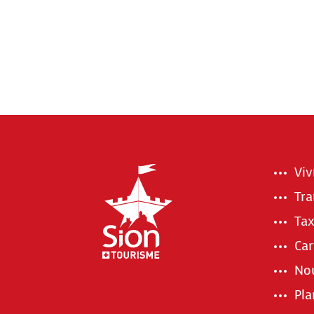
Viv
Tra
Tax
Car
Nou
Pla