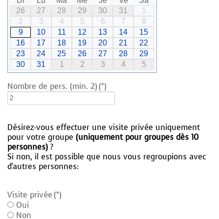
Di
Lu
Ma
Me
Je
Ve
Sa
26
27
28
29
30
31
1
2
3
4
5
6
7
8
9
10
11
12
13
14
15
16
17
18
19
20
21
22
23
24
25
26
27
28
29
30
31
1
2
3
4
5
Nombre de pers. (min. 2)
(*)
Désirez-vous effectuer une visite privée uniquement
pour votre groupe
(uniquement pour groupes dès 10
personnes)
?
Si non, il est possible que nous vous regroupions avec
d'autres personnes:
Visite privée
(*)
Oui
Non